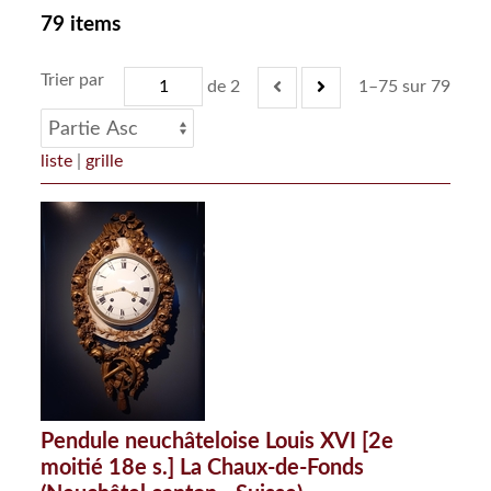
79 items
Trier par
de 2
1–75 sur 79
liste
|
grille
Pendule neuchâteloise Louis XVI [2e
moitié 18e s.] La Chaux-de-Fonds