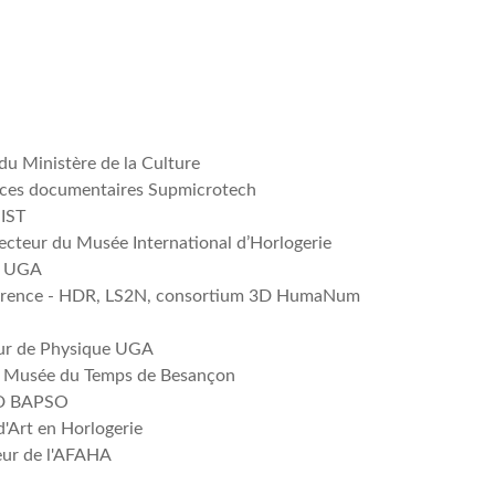
du Ministère de la Culture
urces documentaires Supmicrotech
NIST
recteur du Musée International d’Horlogerie
 - UGA
férence - HDR, LS2N, consortium 3D HumaNum
eur de Physique UGA
du Musée du Temps de Besançon
DGD BAPSO
d'Art en Horlogerie
eur de l'AFAHA