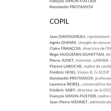
François SIMON-FUSTIER
Konstantin PROTASSOV
COPIL
Jean DAVOIGNEAU,
représentant 
Agnès DUMAS
, chargée de resso
Claire FRANÇOIS
, directrice de l’I
Régis HUGUENIN-DUMITTAN
, di
Pierre JUDET
, historien, LARHRA
Florent LAROCHE
, maître de con
Frédéric NOEL
, Vision-R, G-SCOP
Konstantin PROTASSOV
, profess
Laurence REIBEL
, conservatrice 
Frédéric SABY
, directeur de la 
François SIMON-FUSTIER
, maître 
Jean-Pierre VIENNET
, administrat